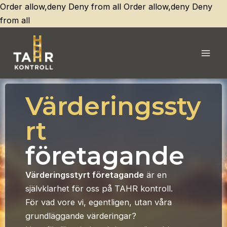
Order allow,deny Deny from all
Order allow,deny Deny
Hoppa
from all
till
innehåll
Mai
Men
Värderingssty
rt
företagande
Värderingsstyrt företagande
är en
självklarhet för oss på TAHR kontroll.
För vad vore vi, egentligen, utan våra
grundläggande värderingar?