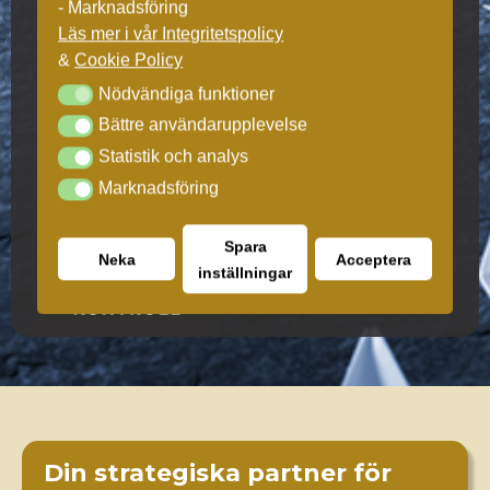
- Marknadsföring
Läs mer i vår Integritetspolicy
&
Cookie Policy
Nödvändiga funktioner
Nödvändiga funktioner
Bättre användarupplevelse
Bättre användarupplevelse
Statistik och analys
Statistik och analys
Marknadsföring
Marknadsföring
Spara
Neka
Acceptera
inställningar
Din strategiska partner för