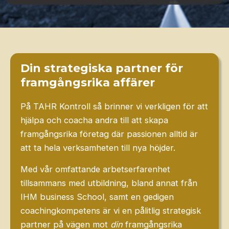
Din strategiska partner för
framgångsrika affärer
På TAHR Kontroll så brinner vi verkligen för att
hjälpa och coacha andra till att skapa
framgångsrika företag där passionen alltid är
att ta hela verksamheten till nya höjder.
Med vår omfattande arbetserfarenhet
tillsammans med utbildning, bland annat från
IHM business School, samt en gedigen
coachingkompetens är vi en pålitlig strategisk
partner på vägen mot
din
framgångsrika