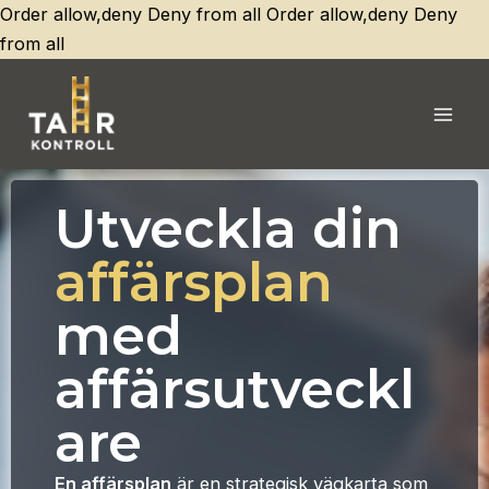
Order allow,deny Deny from all
Order allow,deny Deny
Hoppa
from all
till
innehåll
Mai
Men
Utveckla din
affärsplan
med
affärsutveckl
are
En affärsplan
är en strategisk vägkarta som