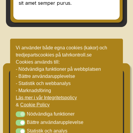
sit amet semper purus.
Vi använder både egna cookies (kakor) och
Frågor och svar om
tredjepartscookies på tahrkontroll.se
vidareutvecklad affärsplan
Cookies används till:
- Nödvändiga funktioner på webbplatsen
- Bättre användarupplevelse
- Statistik och webbanalys
Hur gör man en affärsplan?
- Marknadsföring
Läs mer i vår Integritetspolicy
Hur skriver man en
&
Cookie Policy
affärsplan?
Nödvändiga funktioner
Nödvändiga funktioner
Bättre användarupplevelse
Bättre användarupplevelse
Definiera din affärsidé och mål.
Kan Tahr Kontroll hjälpa mig
Statistik och analys
Statistik och analys