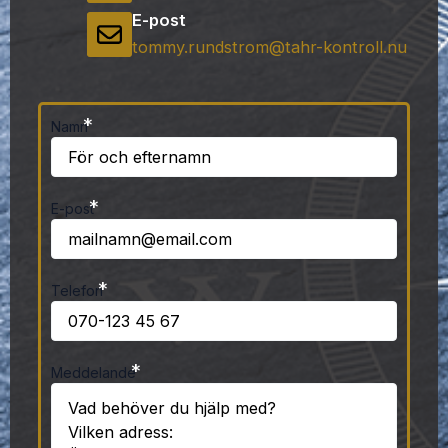
E-post
tommy.rundstrom@tahr-kontroll.nu
*
Namn
*
E-post
*
Telefon
*
Meddelande