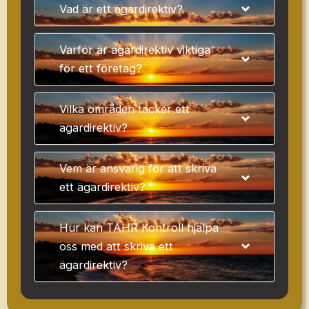
Vad är ett ägardirektiv?
Varför är ägardirektiv viktiga
för ett företag?
Vilka områden täcker ett
ägardirektiv?
Vem är ansvarig för att skriva
ett ägardirektiv?
Hur kan TAHR Kontroll hjälpa
oss med att skriva ett
ägardirektiv?