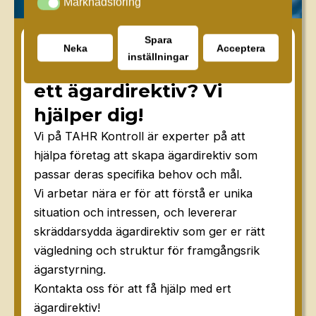
Marknadsföring
Marknadsföring
Spara
Proffsig hjälp med ert ägardirektiv
Neka
Acceptera
inställningar
Vill du ha hjälp att skriva
ett ägardirektiv? Vi
hjälper dig!
Vi på TAHR Kontroll är experter på att
hjälpa företag att skapa ägardirektiv som
passar deras specifika behov och mål.
Vi arbetar nära er för att förstå er unika
situation och intressen, och levererar
skräddarsydda ägardirektiv som ger er rätt
vägledning och struktur för framgångsrik
ägarstyrning.
Kontakta oss för att få hjälp med ert
ägardirektiv!