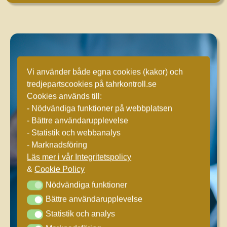
Vi använder både egna cookies (kakor) och
tredjepartscookies på tahrkontroll.se
Cookies används till:
- Nödvändiga funktioner på webbplatsen
- Bättre användarupplevelse
- Statistik och webbanalys
- Marknadsföring
Läs mer i vår Integritetspolicy
&
Cookie Policy
Nödvändiga funktioner
Nödvändiga funktioner
Bättre användarupplevelse
Bättre användarupplevelse
Statistik och analys
Statistik och analys