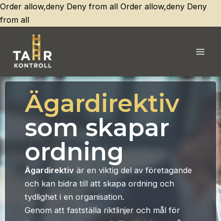
Order allow,deny Deny from all
Order allow,deny Deny
Hoppa
from all
till
innehåll
Mai
Men
Ägardirektiv
som skapar
ordning
Ägardirektiv
är en viktig del av företagande
och kan bidra till att skapa ordning och
tydlighet i en organisation.
Genom att fastställa riktlinjer och mål för