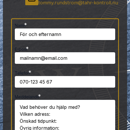
tommy.rundstrom@tahr-kontroll.nu
*
Namn
*
E-post
*
Telefon
*
Meddelande