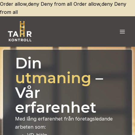
Order allow,deny Deny from all
Order allow,deny Deny
Hoppa
from all
till
innehåll
Mai
Men
Din
utmaning
–
Vår
erfarenhet
Med lång erfarenhet från företagsledande
arbeten som: