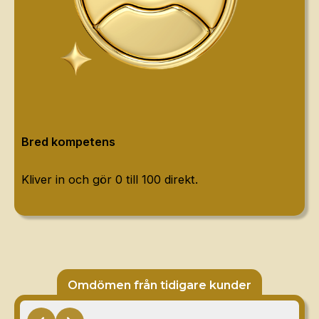
Bred kompetens
Kliver in och gör 0 till 100 direkt.
Omdömen från tidigare kunder
Slide 2 of 6