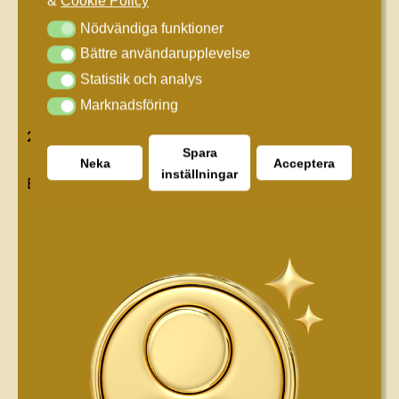
&
Cookie Policy
Nödvändiga funktioner
Nödvändiga funktioner
Bättre användarupplevelse
Bättre användarupplevelse
Statistik och analys
Statistik och analys
Marknadsföring
Marknadsföring
20+ års erfarenhet
Spara
Neka
Acceptera
inställningar
Era utmaningar kan vara vår tidigare erfarenhet.