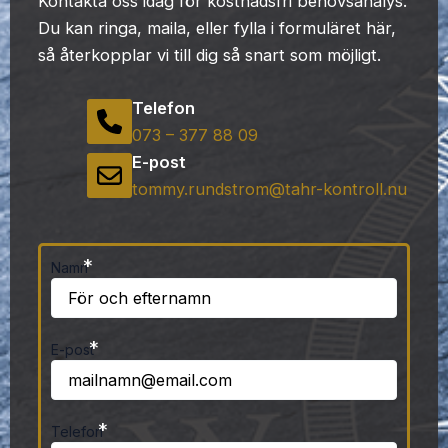
Kontakta oss idag för kostnadsfri behovsanalys.
Du kan ringa, maila, eller fylla i formuläret här,
så återkopplar vi till dig så snart som möjligt.
Telefon
073 – 377 88 09
E-post
tommy.rundstrom@tahr-kontroll.nu
*
Namn
*
E-post
*
Telefon