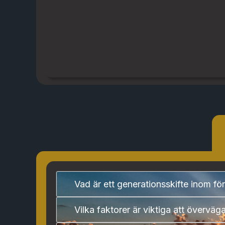
Vad är ett generationsskifte inom fö
Vilka faktorer är viktiga att överväg