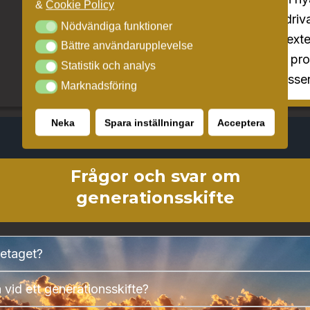
&
Cookie Policy
stöd för att dri
Nödvändiga funktioner
Nödvändiga funktioner
Ta gärna hjälp av ext
Bättre användarupplevelse
Bättre användarupplevelse
Vi hjälper dig med pr
Statistik och analys
Statistik och analys
genom hela processe
Marknadsföring
Marknadsföring
Neka
Spara inställningar
Acceptera
Frågor och svar om
generationsskifte
retaget?
a vid ett generationsskifte?