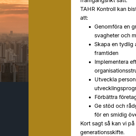
framgångsrikt sätt.
TAHR Kontroll kan bist
att:
Genomföra en gru
svagheter och mö
Skapa en tydlig 
framtiden
Implementera eff
organisationsstr
Utveckla person
utvecklingsprog
Förbättra företa
Ge stöd och rådg
för en smidig ö
Kort sagt så kan vi p
generationsskifte.