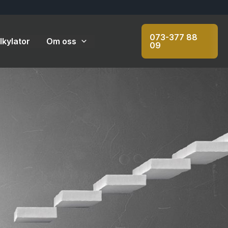
073-377 88
kylator
Om oss
09