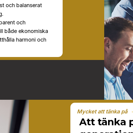
ist och balanserat
g.
sparent och
ill både ekonomiska
tthålla harmoni och
Mycket att tänka på
Att tänka 