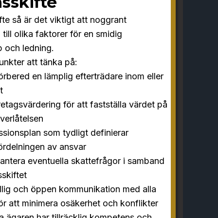
sskifte
te så är det viktigt att noggrant
ill olika faktorer för en smidig
 och ledning.
unkter att tänka på:
förbered en lämplig efterträdare inom eller
t
tagsvärdering för att fastställa värdet på
överlåtelsen
sionsplan som tydligt definierar
fördelningen av ansvar
antera eventuella skattefrågor i samband
skiftet
ydlig och öppen kommunikation med alla
ör att minimera osäkerhet och konflikter
nya ägaren har tillräcklig kompetens och