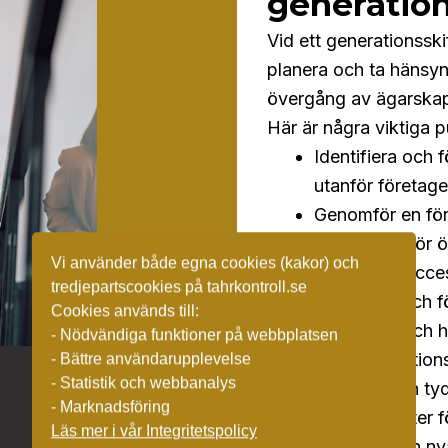
generation
Vid ett generationsskif
planera och ta hänsyn t
övergång av ägarskap
Här är några viktiga p
Identifiera och 
utanför företage
Genomför en före
företaget inför 
Vi använder både egna cookies (kakor) och
Skapa en succes
tredjepartscookies på tahrkontroll.se
ägarrollen och 
Cookies används till:
Utvärdera och h
- Nödvändiga funktioner på webbplatsen
med generations
- Bättre användarupplevelse
- Statistik och webbanalys
Säkerställ en t
- Marknadsföring
berörda parter f
Läs mer i vår Integritetspolicy
Se till att den 