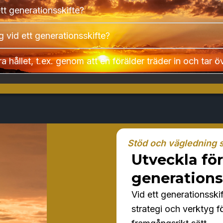
tt generationsskifte?
 vid ett generationsskifte?
 hållet, t.ex. genom att en förälder träder in och tar ö
Stöd och vägledning 
Utveckla för
generations
Vid ett generationsskif
strategi och verktyg fö