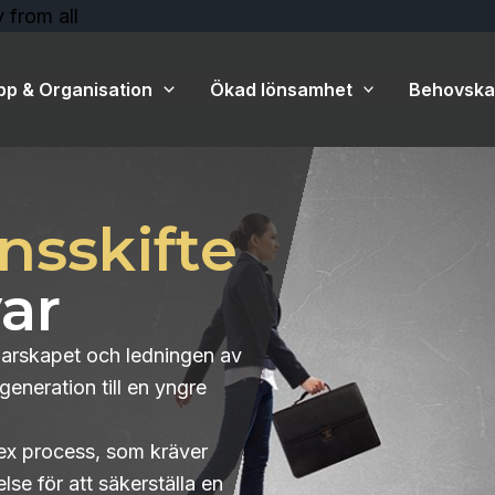
Hoppa
 from all
till
innehåll
pp & Organisation
Ökad lönsamhet
Behovskal
nsskifte
ar
garskapet och ledningen av
generation till en yngre
lex process, som kräver
se för att säkerställa en