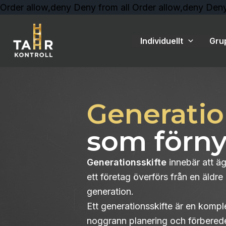
Order allow,deny Deny from all
Order allow,deny Deny
Individuellt
Gru
Generatio
som förny
Generationsskifte
innebär att ä
ett företag överförs från en äldre 
generation.
Ett generationsskifte är en komp
noggrann planering och förberedel