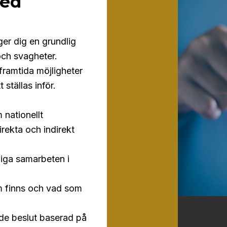
med
er dig en grundlig
och svagheter.
 framtida möjligheter
ställas inför.
nationellt
ekta och indirekt
liga samarbeten i
om finns och vad som
ade beslut baserad på