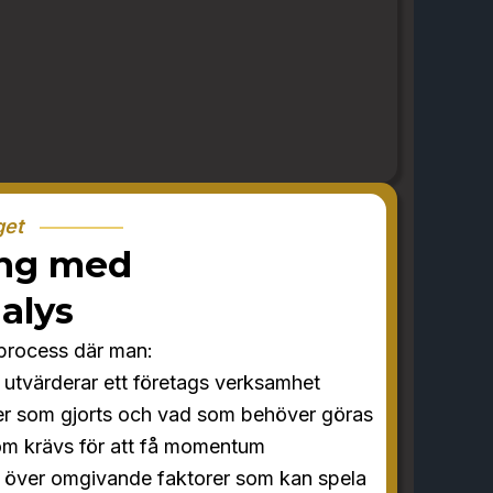
get
ing med
alys
 process där man:
utvärderar ett företags verksamhet
ner som gjorts och vad som behöver göras
som krävs för att få momentum
k över omgivande faktorer som kan spela