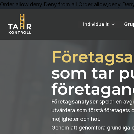
Order allow,deny Deny from all
Order allow,deny Deny
Individuellt
Gru
Företagsa
som tar p
företagan
Företagsanalyser
spelar en avgö
utvärdera som förstå företagets o
möjligheter och hot.
Genom att genomföra grundliga 