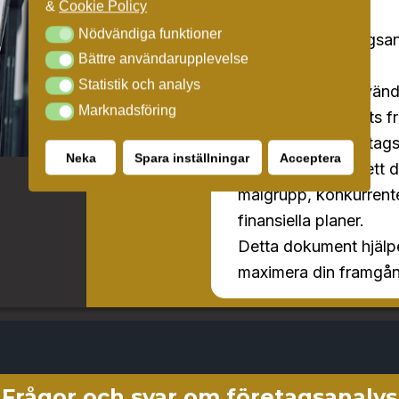
&
Cookie Policy
in i besluten
Nödvändiga funktioner
Nödvändiga funktioner
Syftet med företagsana
Bättre användarupplevelse
Bättre användarupplevelse
företaget.
Statistik och analys
Statistik och analys
Dessa insikter används
Marknadsföring
Marknadsföring
förbättra företagets 
Resultatet av företags
Neka
Spara inställningar
Acceptera
en affärsritning – ett
målgrupp, konkurrente
finansiella planer.
Detta dokument hjälpe
maximera din framgån
Frågor och svar om företagsanalys