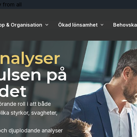
Hoppa
 from all
till
innehåll
pp & Organisation
Ökad lönsamhet
Behovskal
nalyser
ulsen på
det
rande roll i att både
lika styrkor, svagheter,
och djuplodande analyser