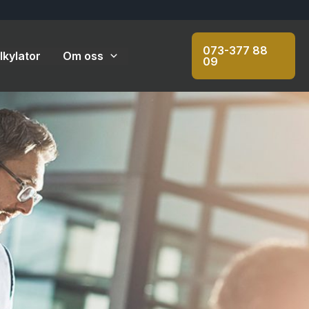
073-377 88
kylator
Om oss
09