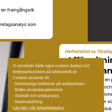
a en framgångsrik
företagsanalys som
Helhetsbild av företa
Affärsritn
Vi använder både egna cookies (kakor) och
företagsan
tredjepartscookies på tahrkontroll.se
Cookies används till:
Företagsanalys är en
- Nödvändiga funktioner på webbplatsen
Undersöker och 
- Bättre användarupplevelse
Vilka prestatio
- Statistik och webbanalys
Vilka resurser 
- Marknadsföring
Läs mer i vår Integritetspolicy
Får en överblic