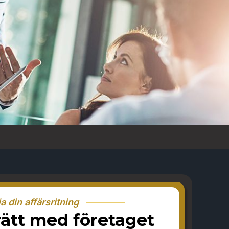
ja din affärsritning
 rätt med företaget