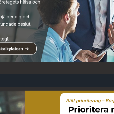
öretagets hälsa och
hjälper dig och
grundade beslut.
tegi.
kalkylatorn
Rätt prioritering – Bör
Prioritera