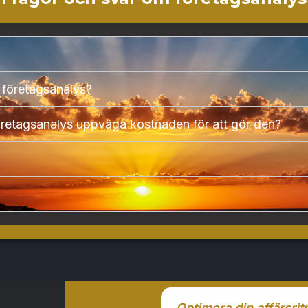
n företagsanalys?
öretagsanalys uppväga kostnaden för att gör den?
Optimera din affärsrit